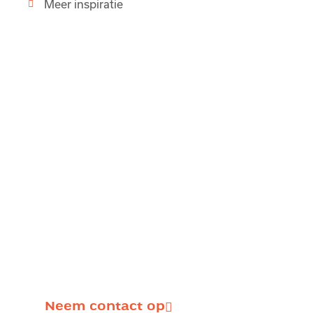
Meer inspiratie
Realiseer je
woondroom!
Heb jij een ecologische woondroom? De Groene
Woning helpt je deze droom waar te maken. We
denken graag met je mee! Neem contact op
met Ewalt Nijsink voor een vrijblijvend gesprek.
Samen realiseren we je toekomstige woning.
Bellen kan ook: 06-111 55 414
Neem contact op